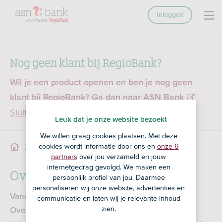
Inloggen
Nog geen klant bij RegioBank?
Wil je een product openen en ben je nog geen
klant bij RegioBank?
Ga dan naar ASN Bank
Sluiten
Leuk dat je onze website bezoekt
We willen graag cookies plaatsen. Met deze
cookies wordt informatie door ons en
onze 6
Overstapservice
Service
Betalen
partners
over jou verzameld en jouw
internetgedrag gevolgd. We maken een
Overstapservice
persoonlijk profiel van jou. Daarmee
personaliseren wij onze website, advertenties en
Vanaf 1 december is het niet meer mogelijk om de
communicatie en laten wij je relevante inhoud
zien.
Overstapservice aan te vragen voor RegioBank