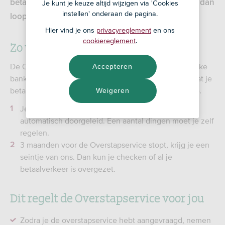
betaalrekeningen. Is de Overstapservice al gestart dan
Je kunt je keuze altijd wijzigen via 'Cookies
instellen' onderaan de pagina.
loopt deze door tot de einddatum.
Hier vind je ons
privacyreglement
en ons
cookiereglement
.
Zo werkt de Overstapservice
De Overstapservice is een initiatief van de gezamenlijke
Accepteren
banken in Nederland. De gratis service zorgt ervoor dat je
betalingsverkeer soepel doorloopt tijdens de overstap.
Weigeren
Je bij- en afschrijvingen worden 13 maanden lang
automatisch doorgeleid. Een aantal dingen moet je zelf
regelen.
3 maanden voor de Overstapservice stopt, krijg je een
seintje van ons. Dan kun je checken of al je
betaalverkeer is overgezet.
Dit regelt de Overstapservice voor jou
Zodra je de overstapservice hebt aangevraagd, nemen