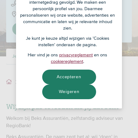
internetgedrag gevolgd. We maken een
050 - 302 21 91
persoonlijk profiel van jou. Daarmee
Koopmansplein 23, 9791 MD
personaliseren wij onze website, advertenties en
communicatie en laten wij je relevante inhoud
zien.
Stel in als mijn adviseur
Je kunt je keuze altijd wijzigen via 'Cookies
instellen' onderaan de pagina.
Hier vind je ons
privacyreglement
en ons
Je adviseur
Ons team
cookiereglement
.
Accepteren
Je adviseur
Weigeren
Wij zijn pas tevreden als jij dat bent
Welkom bij Beks Assurantiën, zelfstandig adviseur van
RegioBank!
Beks Assurantiën. De naam zegt het al; wij ‘doen’ in