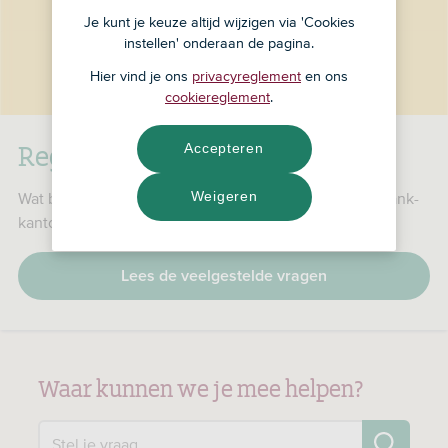
Je kunt je keuze altijd wijzigen via 'Cookies
instellen' onderaan de pagina.
Hier vind je ons
privacyreglement
en ons
cookiereglement
.
RegioBank is nu ASN Bank
Accepteren
Weigeren
Wat betekent dat voor jou, je producten en je RegioBank-
kantoor?
Lees de veelgestelde vragen
Waar kunnen we je mee helpen?
Zo
Stel je vraag