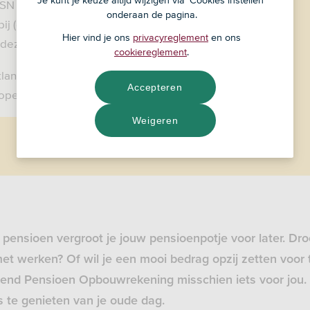
Je kunt je keuze altijd wijzigen via 'Cookies instellen'
ASN Bank. Heb je voor 1 december een
onderaan de pagina.
ij (of via) RegioBank afgesloten? Dan kun
Hier vind je ons
privacyreglement
en ons
a deze pagina regelen en vinden.
cookiereglement
.
lant bij RegioBank en wil je een
Accepteren
 openen?
Ga dan naar ASN Bank
.
Weigeren
pensioen vergroot je jouw pensioenpotje voor later. Dr
et werken? Of wil je een mooi bedrag opzij zetten voor 
lend Pensioen Opbouwrekening misschien iets voor jou. 
s te genieten van je oude dag.