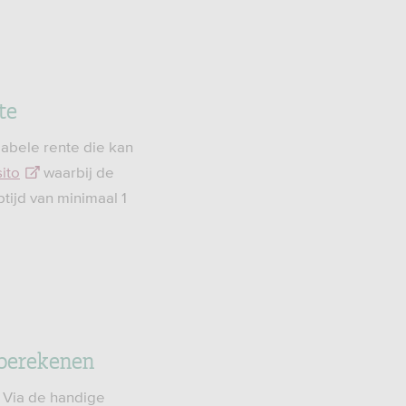
te
iabele rente die kan
ito
waarbij de
ptijd van minimaal 1
 berekenen
 Via de handige