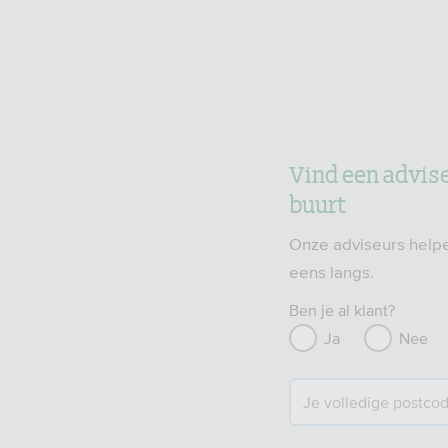
Vind een adviseu
buurt
Onze adviseurs helpe
eens langs.
Ben je al klant?
Ja
Nee
Je volledige postco