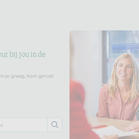
r bij jou in de
n je graag, kom gerust
de