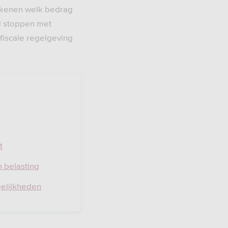
rekenen welk bedrag
il stoppen met
 fiscale regelgeving
t
 belasting
gelijkheden