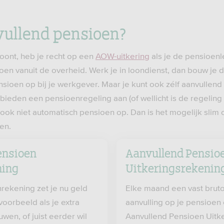
vullend pensioen?
woont, heb je recht op een
AOW-uitkering
als je de pensioenle
oen vanuit de overheid. Werk je in loondienst, dan bouw je 
ensioen op bij je werkgever. Maar je kunt ook zélf aanvulle
bieden een pensioenregeling aan (of wellicht is de regeling
 ook niet automatisch pensioen op. Dan is het mogelijk slim
en.
ensioen
Aanvullend Pensio
ing
Uitkeringsrekenin
rekening zet je nu geld
Elke maand een vast bruto
jvoorbeeld als je extra
aanvulling op je pensioen
wen, of juist eerder wil
Aanvullend Pensioen Uitk