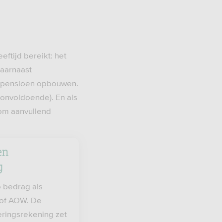
eftijd bereikt: het
daarnaast
nd pensioen opbouwen.
 onvoldoende). En als
 om aanvullend
en
g
 bedrag als
 of AOW. De
eringsrekening zet