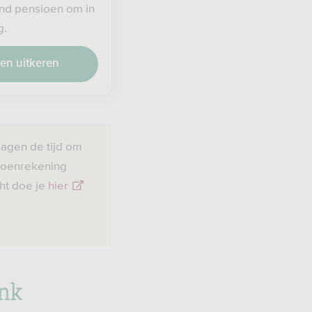
nd pensioen om in
g.
en uitkeren
dagen de tijd om
sioenrekening
cht doe je
hier
ank