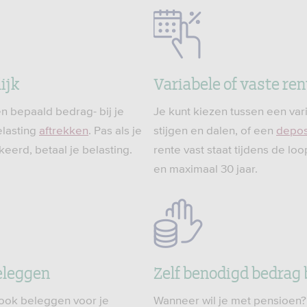
ijk
Variabele of vaste ren
een bepaald bedrag- bij je
Je kunt kiezen tussen een var
elasting
aftrekken
. Pas als je
stijgen en dalen, of een
depos
keerd, betaal je belasting.
rente vast staat tijdens de loo
en maximaal 30 jaar.
eleggen
Zelf benodigd bedrag
 ook beleggen voor je
Wanneer wil je met pensioen?