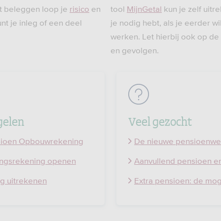
t beleggen loop je
risico
en
tool
MijnGetal
kun je zelf uit
unt je inleg of een deel
je nodig hebt, als je eerder w
werken. Let hierbij ook op de
en gevolgen.
egelen
Veel gezocht
sioen Opbouwrekening
De nieuwe pensioenwe
ingsrekening openen
Aanvullend pensioen en
g uitrekenen
Extra pensioen: de mo