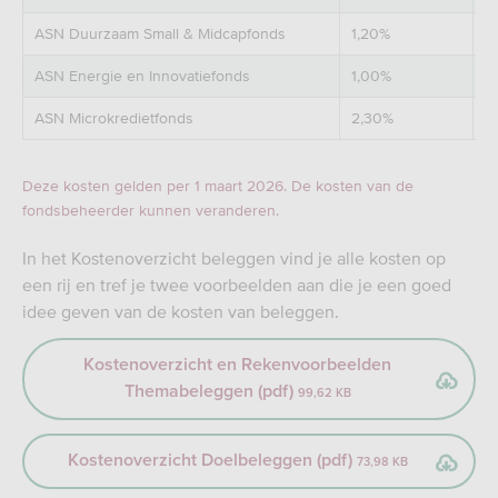
ASN Duurzaam Small & Midcapfonds
1,20%
0
ASN Energie en Innovatiefonds
1,00%
n.
ASN Microkredietfonds
2,30%
n.
Deze kosten gelden per 1 maart 2026. De kosten van de
fondsbeheerder kunnen veranderen.
In het Kostenoverzicht beleggen vind je alle kosten op
een rij en tref je twee voorbeelden aan die je een goed
idee geven van de kosten van beleggen.
Kostenoverzicht en Rekenvoorbeelden
Themabeleggen (pdf)
99,62 KB
Kostenoverzicht Doelbeleggen (pdf)
73,98 KB