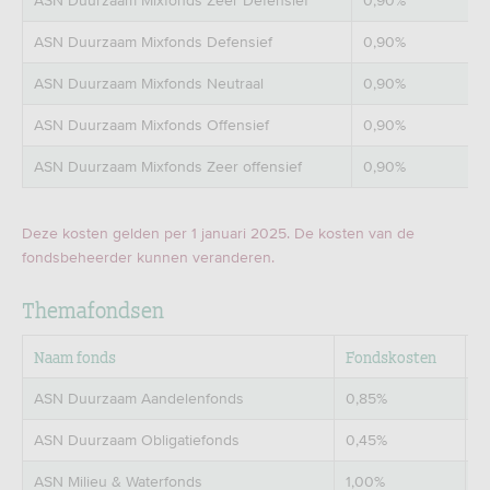
ASN Duurzaam Mixfonds Zeer Defensief
0,90%
ASN Duurzaam Mixfonds Defensief
0,90%
ASN Duurzaam Mixfonds Neutraal
0,90%
ASN Duurzaam Mixfonds Offensief
0,90%
ASN Duurzaam Mixfonds Zeer offensief
0,90%
Deze kosten gelden per 1 januari 2025. De kosten van de
fondsbeheerder kunnen veranderen.
Themafondsen
Naam fonds
Fondskosten
T
ASN Duurzaam Aandelenfonds
0,85%
0
ASN Duurzaam Obligatiefonds
0,45%
0
ASN Milieu & Waterfonds
1,00%
0