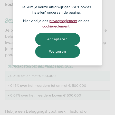
kosten voor het beleggingsfonds waarin je belegt.
Je kunt je keuze altijd wijzigen via 'Cookies
instellen' onderaan de pagina.
Servicekosten
Hier vind je ons
privacyreglement
en ons
cookiereglement
.
Je betaalt ons servicekosten voor de administratie van je
beleggingsportefeuille. We brengen deze kosten per
Accepteren
kwartaal bij je in rekening. Heb je onvoldoende saldo op
je rekening? Dan verkopen we een deel van je
Weigeren
portefeuille.
Servicekosten per jaar vanaf 1 april 2021
• 0,30% tot en met € 100.000
• 0,15% over het meerdere tot en met € 500.000
• 0,07% over het meerdere boven € 500.000
Heb je een Beleggingshypotheek, Flexfund of