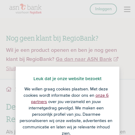
Inloggen
Nog geen klant bij RegioBank?
Wil je een product openen en ben je nog geen
klant bij RegioBank?
Ga dan naar ASN Bank
Sluiten
Leuk dat je onze website bezoekt
We willen graag cookies plaatsen. Met deze
Kosten van beleggen
Beleggen
cookies wordt informatie door ons en
onze 6
partners
over jou verzameld en jouw
De kosten van beleggen bij
internetgedrag gevolgd. We maken een
persoonlijk profiel van jou. Daarmee
RegioBank
personaliseren wij onze website, advertenties en
communicatie en laten wij je relevante inhoud
Als je belegt bij RegioBank betaal je servicekosten en
zien.