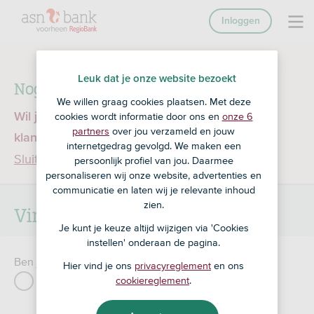
Inloggen
Leuk dat je onze website bezoekt
Nog geen klant bij RegioBank?
We willen graag cookies plaatsen. Met deze
Wil je een product openen en ben je nog geen
cookies wordt informatie door ons en
onze 6
partners
over jou verzameld en jouw
klant bij RegioBank?
Ga dan naar ASN Bank
internetgedrag gevolgd. We maken een
Sluiten
persoonlijk profiel van jou. Daarmee
personaliseren wij onze website, advertenties en
communicatie en laten wij je relevante inhoud
zien.
Vind een adviseur
Je kunt je keuze altijd wijzigen via 'Cookies
instellen' onderaan de pagina.
Ben je al klant bij RegioBank?
Hier vind je ons
privacyreglement
en ons
Ja
Nee
cookiereglement
.