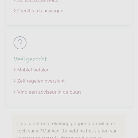
Creditcard aanvragen
Veel gezocht
Mobiel betalen
Zelf regelen overzicht
Vind een adviseur in de buurt
Heb je net een rekening geopend en wil je er
toch vanaf? Dat kan. Je hebt na het sluiten van
je overeenkomst 14 dagen de tijd om je