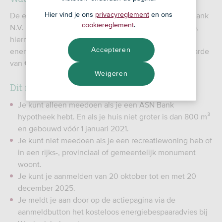
Hier vind je ons
privacyreglement
en ons
De eerste 800 klanten met een hypotheek van ASN Bank
cookiereglement
.
N.V. (ASN Bank, SNS Bank, BLG Wonen en RegioBank),
hierna te noemen ASN Bank, krijgen een kosteloos
Accepteren
energiebespaaradvies met nieuw energielabel ter waarde
van € 550.
Weigeren
Dit moet je weten over de actie
Je kunt alleen meedoen als je een ASN Bank
hypotheek hebt. En als je huis niet groter is dan 800 m³
en gebouwd vóór 1 januari 2021.
Je kunt niet meedoen als je een recreatiewoning heb of
in een rijks-, provinciaal of gemeentelijk monument
woont.
Je kunt je aanmelden van 20 oktober tot en met 20
december 2025.
Je meldt je aan door op de actiepagina via de
aanmeldbutton het kosteloos energiebespaaradvies bij