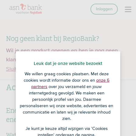
Inloggen
Nog geen klant bij RegioBank?
Wil je een product openen en ben je nog geen
klant bij RegioBank?
Ga dan naar ASN Bank
Leuk dat je onze website bezoekt
Sluiten
We willen graag cookies plaatsen. Met deze
cookies wordt informatie door ons en
onze 6
Actievoorwaarden
partners
over jou verzameld en jouw
internetgedrag gevolgd. We maken een
persoonlijk profiel van jou. Daarmee
personaliseren wij onze website, advertenties en
Energiebespaaradvies met nieuw
communicatie en laten wij je relevante inhoud
energielabel
zien.
Je kunt je keuze altijd wijzigen via 'Cookies
Wat houdt de actie in?
instellen' onderaan de pagina.