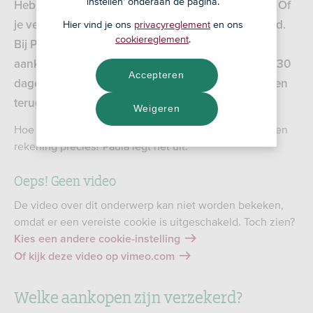
instellen' onderaan de pagina.
Heb je net iets moois gekocht, wordt het gestolen. Of
Hier vind je ons
privacyreglement
en ons
je verliest het ergens. Of het gaat kapot. Geen nood.
cookiereglement
.
Bij Plus Betalen zit standaard een
aankoopverzekering. Hiermee zijn veel aankopen 30
Accepteren
dagen verzekerd en krijg je (een deel van) de kosten
terug.
Weigeren
Hoe werkt de aankoopverzekering bij onze Plus Betalen
rekening precies? Paula legt het uit.
Oeps! Geen video
De video over dit onderwerp kan niet worden bekeken,
omdat er een vereiste cookie is uitgeschakeld. Toch zien?
Kies een andere cookie-instelling
Of kijk deze video op vimeo.com
Welke aankopen zijn verzekerd?