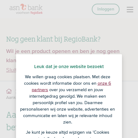
Inloggen
Nog geen klant bij RegioBank?
Wil je een product openen en ben je nog geen
klant bij RegioBank?
Ga dan naar ASN Bank
Leuk dat je onze website bezoekt
Sluiten
We willen graag cookies plaatsen. Met deze
cookies wordt informatie door ons en
onze 6
partners
over jou verzameld en jouw
Betalen
Plus Betalen betaalrekening
internetgedrag gevolgd. We maken een
Aankoopverzekering bij je betaalrekening
persoonlijk profiel van jou. Daarmee
personaliseren wij onze website, advertenties en
Aankoopverzekering bij je
communicatie en laten wij je relevante inhoud
zien.
betaalrekening
Je kunt je keuze altijd wijzigen via 'Cookies