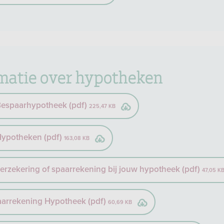
matie over hypotheken
 Bespaarhypotheek (pdf)
225,47 KB
 Hypotheken (pdf)
163,08 KB
verzekering of spaarrekening bij jouw hypotheek (pdf)
47,05 K
aarrekening Hypotheek (pdf)
60,69 KB