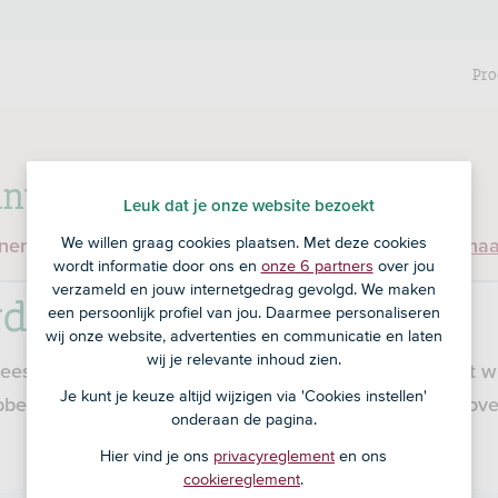
Pro
nt bij RegioBank?
Leuk dat je onze website bezoekt
We willen graag cookies plaatsen. Met deze cookies
enen en ben je nog geen klant bij RegioBank?
Ga dan na
wordt informatie door ons en
onze 6 partners
over jou
verzameld en jouw internetgedrag gevolgd. We maken
rden Hypotheken
een persoonlijk profiel van jou. Daarmee personaliseren
wij onze website, advertenties en communicatie en laten
wij je relevante inhoud zien.
ees je wat je van ons kunt verwachten. Maar ook wat wi
Je kunt je keuze altijd wijzigen via 'Cookies instellen'
en hier alle voorwaarden en belangrijke informatie ove
onderaan de pagina.
Hier vind je ons
privacyreglement
en ons
cookiereglement
.