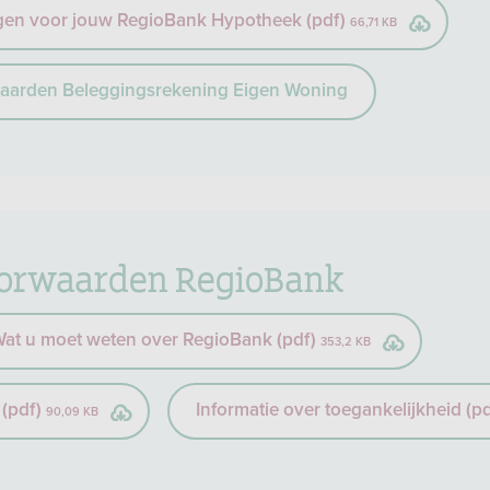
gen voor jouw RegioBank Hypotheek (pdf)
66,71 KB
waarden Beleggingsrekening Eigen Woning
oorwaarden RegioBank
 Wat u moet weten over RegioBank (pdf)
353,2 KB
 (pdf)
Informatie over toegankelijkheid (p
90,09 KB