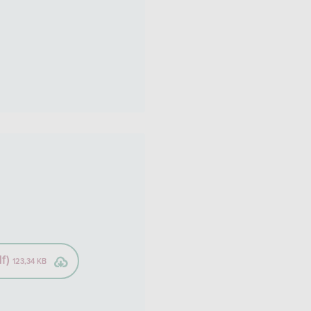
df)
123,34 KB