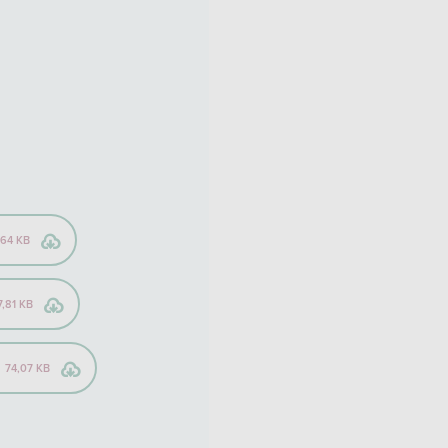
,64 KB
7,81 KB
)
74,07 KB