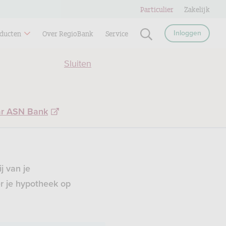
Particulier
Zakelijk
ducten
Over RegioBank
Service
Inloggen
Sluiten
ar ASN Bank
j van je
r je hypotheek op