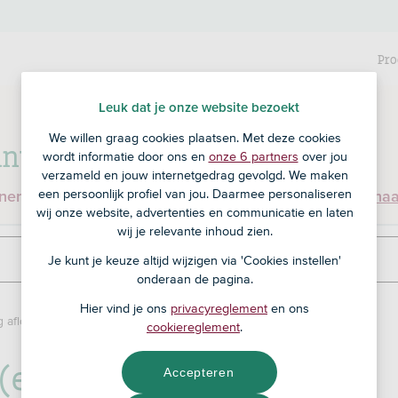
Pro
Leuk dat je onze website bezoekt
We willen graag cookies plaatsen. Met deze cookies
nt bij RegioBank?
wordt informatie door ons en
onze 6 partners
over jou
verzameld en jouw internetgedrag gevolgd. We maken
een persoonlijk profiel van jou. Daarmee personaliseren
enen en ben je nog geen klant bij RegioBank?
Ga dan na
wij onze website, advertenties en communicatie en laten
wij je relevante inhoud zien.
Je kunt je keuze altijd wijzigen via 'Cookies instellen'
onderaan de pagina.
Hier vind je ons
privacyreglement
en ons
g aflossen
cookiereglement
.
 (extra) aflossen
Accepteren