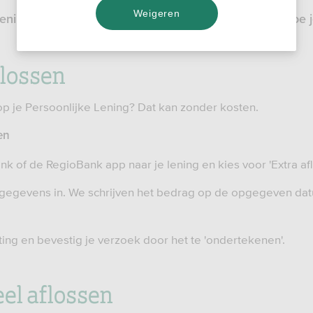
Weigeren
 lening terugbetalen of het hele bedrag aflossen, zo doe 
flossen
 op je Persoonlijke Lening? Dat kan zonder kosten.
en
nk of de RegioBank app naar je lening en kies voor 'Extra afl
gegevens in. We schrijven het bedrag op de opgegeven dat
ng en bevestig je verzoek door het te 'ondertekenen'.
eel aflossen