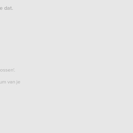
je dat.
ossen'.
um van je