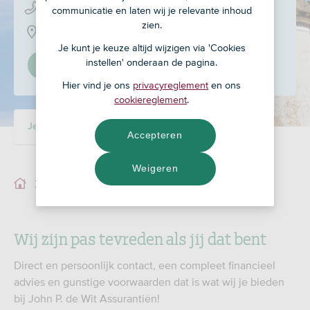
0187 - 49 17 55
communicatie en laten wij je relevante inhoud
zien.
Langeweg 63, 3251 LH
Je kunt je keuze altijd wijzigen via 'Cookies
instellen' onderaan de pagina.
Stel in als mijn adviseur
Hier vind je ons
privacyreglement
en ons
cookiereglement
.
Je adviseur
Accepteren
Weigeren
Je adviseur
Wij zijn pas tevreden als jij dat bent
Direct en persoonlijk contact, een compleet financieel
advies en gunstige voorwaarden dat is wat wij je bieden
bij John P. de Wit Assurantiën!