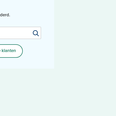
jderd.
Zoek
 klanten