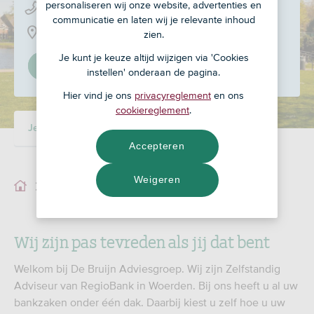
personaliseren wij onze website, advertenties en
0182 - 63 11 91
communicatie en laten wij je relevante inhoud
Zuidplaslaan 19, 2743 CV
zien.
Je kunt je keuze altijd wijzigen via 'Cookies
Stel in als mijn adviseur
instellen' onderaan de pagina.
Hier vind je ons
privacyreglement
en ons
cookiereglement
.
Je adviseur
Accepteren
Weigeren
Je adviseur
Wij zijn pas tevreden als jij dat bent
Welkom bij De Bruijn Adviesgroep. Wij zijn Zelfstandig
Adviseur van RegioBank in Woerden. Bij ons heeft u al uw
bankzaken onder één dak. Daarbij kiest u zelf hoe u uw