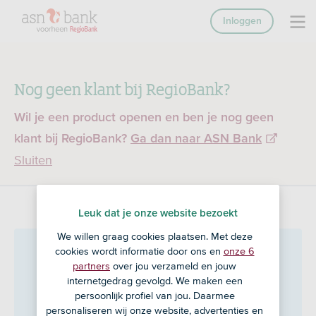
Inloggen
Nog geen klant bij RegioBank?
Wil je een product openen en ben je nog geen
klant bij RegioBank?
Ga dan naar ASN Bank
Sluiten
Leuk dat je onze website bezoekt
We willen graag cookies plaatsen. Met deze
Veldsink Busscher
in
cookies wordt informatie door ons en
onze 6
partners
over jou verzameld en jouw
Harbrinkhoek
internetgedrag gevolgd. We maken een
persoonlijk profiel van jou. Daarmee
personaliseren wij onze website, advertenties en