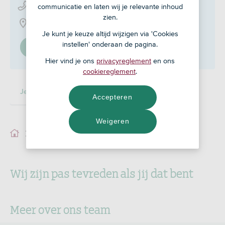
0546 - 86 58 27
communicatie en laten wij je relevante inhoud
zien.
De Krön 3, 7615 PZ
Je kunt je keuze altijd wijzigen via 'Cookies
instellen' onderaan de pagina.
Stel in als mijn adviseur
Hier vind je ons
privacyreglement
en ons
cookiereglement
.
Je adviseur
Accepteren
Weigeren
Je adviseur
Wij zijn pas tevreden als jij dat bent
Meer over ons team