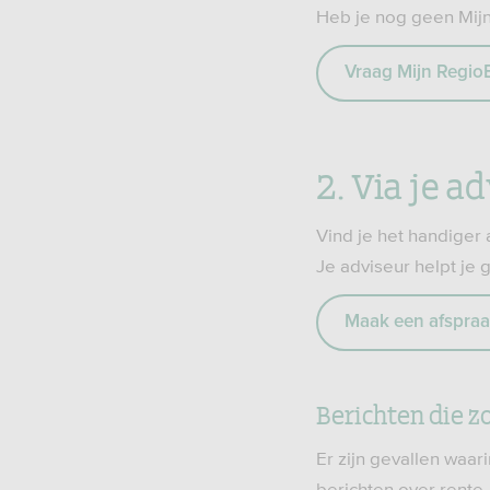
Heb je nog geen Mij
Vraag Mijn Regio
2. Via je a
Vind je het handiger a
Je adviseur helpt je 
Maak een afspra
Berichten die 
Er zijn gevallen waa
berichten over rente