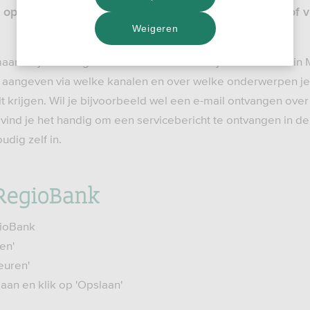
op de hoogte. Via je adviseur, per post, telefonisch, of v
Weigeren
aar wil je liever gemaild worden? Zet dan je e-mailadres in
s aangeven via welke kanalen en over welke onderwerpen je 
lt krijgen. Wil je bijvoorbeeld wel een e-mail ontvangen over
vind je het handig om een servicebericht te ontvangen in d
udig zelf in.
 RegioBank
gioBank
en'
euren'
aan en klik op 'Opslaan'