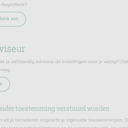
n RegioBank?
Bank aan
dviseur
ls je zelfstandig adviseur de instellingen voor je wijzigt? Dat
graag.
ak
zonder toestemming verstuurd worden
rin wij je benaderen ongeacht je ingevulde toestemmingen. D
- en voorwaardenwijzigingen en bij aangepaste wet- en rege