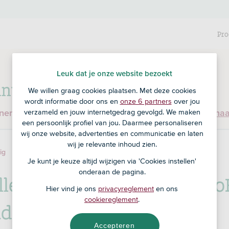
Pro
Leuk dat je onze website bezoekt
nt bij RegioBank?
We willen graag cookies plaatsen. Met deze cookies
wordt informatie door ons en
onze 6 partners
over jou
verzameld en jouw internetgedrag gevolgd. We maken
enen en ben je nog geen klant bij RegioBank?
Ga dan na
een persoonlijk profiel van jou. Daarmee personaliseren
wij onze website, advertenties en communicatie en laten
wij je relevante inhoud zien.
Zelf instellen hoe en waarover RegioBank u mag benaderen
ig
Je kunt je keuze altijd wijzigen via 'Cookies instellen'
onderaan de pagina.
ellen hoe en waarover Regio
Hier vind je ons
privacyreglement
en ons
cookiereglement
.
deren
Accepteren