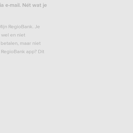
ia e-mail. Nét wat je
 Mijn RegioBank. Je
wel en niet
 betalen, maar niet
e RegioBank app? Dit