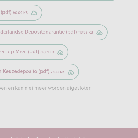
 (pdf)
90,09 KB
ederlandse Depositogarantie (pdf)
113,58 KB
aar-op-Maat (pdf)
36,81 KB
 Keuzedeposito (pdf)
74,44 KB
open en kan niet meer worden afgesloten.