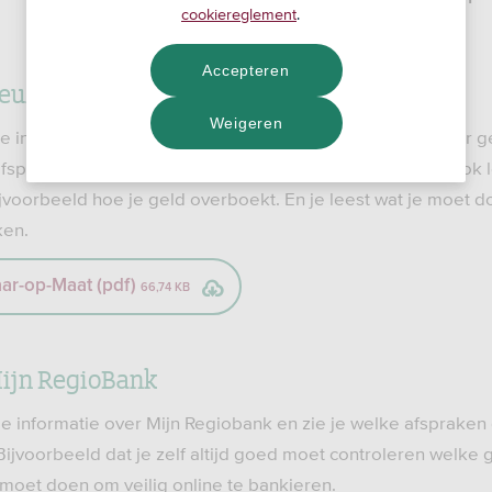
cookiereglement
.
Accepteren
euzedeposito
Weigeren
 je informatie over je spaarrekening en welke afspraken er g
fspreken waarin je je geld niet zomaar kunt opnemen. Ook le
ijvoorbeeld hoe je geld overboekt. En je leest wat je moet 
ken.
ar-op-Maat (pdf)
66,74 KB
ijn RegioBank
 je informatie over Mijn Regiobank en zie je welke afspraken 
Bijvoorbeeld dat je zelf altijd goed moet controleren welke 
 moet doen om veilig online te bankieren.