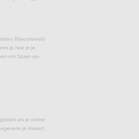
elden. Bijvoorbeeld
es je hoe je je
doen om Spaar-op-
gelden als je online
gegevens je invoert.