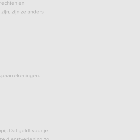
 rechten en
ijn, zijn ze anders
n spaarrekeningen.
ij. Dat geldt voor je
ze dienstverlening zo