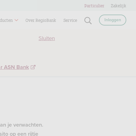
Particulier
Zakelijk
ducten
Over RegioBank
Service
Inloggen
Sluiten
ar ASN Bank
van je verwachten.
to op een rijtje