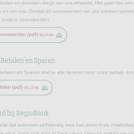
ducten en diensten die je van ons afneemt. Het gaat hier om
u en van ons. Omdat dit voorwaarden van alle banken samen z
 andere voorwaarden.
orwaarden (pdf)
163,71 KB
 Betalen en Sparen
Betalen en Sparen vind je alle tarieven voor onze betaal- e
talen (pdf)
56,22 KB
id bij RegioBank
rijk dat iedereen zelfstandig mee kan doen in de maatschapp
 je werk, maar ook voor je bankzaken. Daarom maken we on