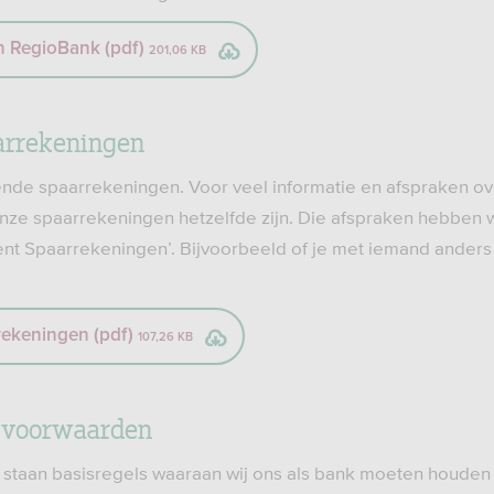
n RegioBank (pdf)
201,06 KB
arrekeningen
nde spaarrekeningen. Voor veel informatie en afspraken o
 onze spaarrekeningen hetzelfde zijn. Die afspraken hebben 
ent Spaarrekeningen’. Bijvoorbeeld of je met iemand ander
rekeningen (pdf)
107,26 KB
kvoorwaarden
staan basisregels waaraan wij ons als bank moeten houden 