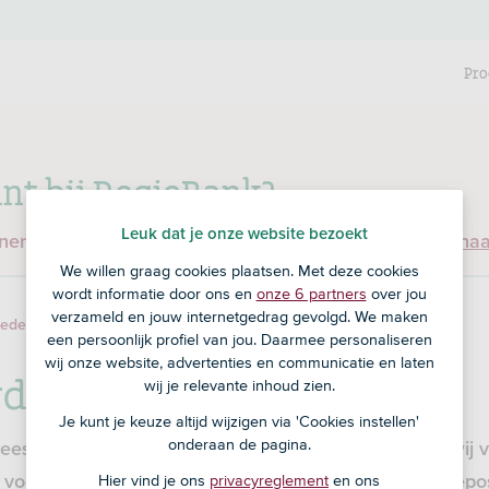
Pro
nt bij RegioBank?
Leuk dat je onze website bezoekt
enen en ben je nog geen klant bij RegioBank?
Ga dan na
We willen graag cookies plaatsen. Met deze cookies
wordt informatie door ons en
onze 6 partners
over jou
verzameld en jouw internetgedrag gevolgd. We maken
Voorwaarden
edeposito
een persoonlijk profiel van jou. Daarmee personaliseren
wij onze website, advertenties en communicatie en laten
den Keuzedeposito
wij je relevante inhoud zien.
Je kunt je keuze altijd wijzigen via 'Cookies instellen'
onderaan de pagina.
ees je wat je van ons kunt verwachten. En ook wat wij 
Hier vind je ons
privacyreglement
en ons
 voorwaarden en belangrijke informatie voor Keuzedeposi