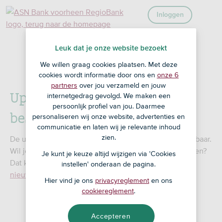
">
">
">
">
">
Inloggen
">
">
Leuk dat je onze website bezoekt
We willen graag cookies plaatsen. Met deze
Uploadtool niet meer beschikbaar
cookies wordt informatie door ons en
onze 6
partners
over jou verzameld en jouw
Uploadtool niet meer
internetgedrag gevolgd. We maken een
persoonlijk profiel van jou. Daarmee
beschikbaar
personaliseren wij onze website, advertenties en
communicatie en laten wij je relevante inhoud
zien.
De uploadtool Hypotheekbeheer is niet meer beschikbaar.
Wil je hypotheekstukken van je klant naar ons toesturen?
Je kunt je keuze altijd wijzigen via 'Cookies
Dat kan alleen nog via MijnKantoor.
In dit
instellen' onderaan de pagina.
nieuwsbericht
op Extranet lees je hier meer over.
Hier vind je ons
privacyreglement
en ons
cookiereglement
.
Accepteren