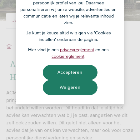
persoonlijk profiel van jou. Daarmee
personaliseren wij onze website, advertenties en
communicatie en laten wij je relevante inhoud
Je adviseur
Ons team
zien.
Je kunt je keuze altijd wijzigen via 'Cookies
instellen' onderaan de pagina.
Ons team
Hier vind je ons
privacyreglement
en ons
cookiereglement
.
ACM Assurantiën en
Accepteren
Hypotheken B.V.
Weigeren
ACM Assurantiën en Hypotheken werkt vanuit het
principe dat we elke klant behandelen zoals we zelf
behandeld willen worden. Dit houdt in dat je altijd het
advies kan verwachten wat bij je past, aangezien we dit
zelf ook zouden willen. Dit geldt niet alleen voor het
advies dat je van ons kan verwachten, maar ook voor onze
persoonlijke dienstverlening en service.