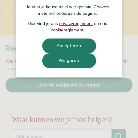
Je kunt je keuze altijd wijzigen via 'Cookies
instellen' onderaan de pagina.
Hier vind je ons
privacyreglement
en ons
cookiereglement
.
RegioBank is nu ASN Bank
Accepteren
Weigeren
Wat betekent dat voor jou, je producten en je RegioBank-
kantoor?
Lees de veelgestelde vragen
Waar kunnen we je mee helpen?
Zo
Stel je vraag