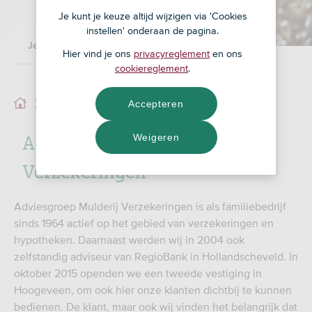
Je kunt je keuze altijd wijzigen via 'Cookies
instellen' onderaan de pagina.
Je adviseur
Ons team
Hier vind je ons
privacyreglement
en ons
cookiereglement
.
Accepteren
Ons team
Adviesgroep Mulderij
Weigeren
Verzekeringen
Adviesgroep Mulderij Verzekeringen is als familiebedrijf
sinds 1964 actief op het gebied van verzekeringen en
hypotheken. Daarnaast werden wij in 2004 ook
zelfstandig adviseur van RegioBank in Hollandscheveld. In
oktober 2015 openden we een tweede vestiging in
Hoogeveen, om ook hier onze klanten dichtbij te kunnen
bedienen. De klant, maar ook wij vinden het belangrijk dat