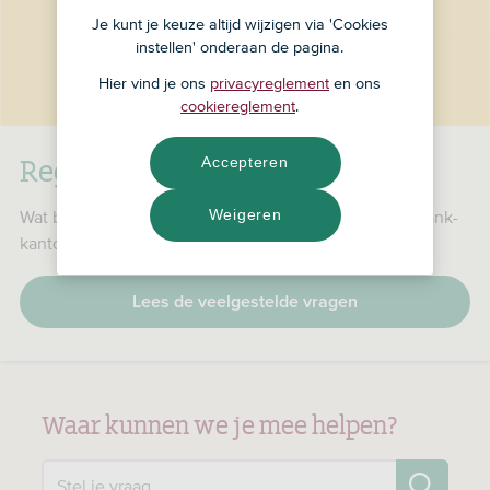
Je kunt je keuze altijd wijzigen via 'Cookies
instellen' onderaan de pagina.
Hier vind je ons
privacyreglement
en ons
cookiereglement
.
RegioBank is nu ASN Bank
Accepteren
Weigeren
Wat betekent dat voor jou, je producten en je RegioBank-
kantoor?
Lees de veelgestelde vragen
Waar kunnen we je mee helpen?
Zo
Stel je vraag