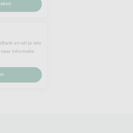
heken
oBank en wil je iets
 naar informatie
en