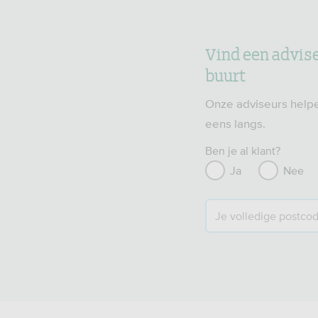
Vind een adviseu
buurt
Onze adviseurs helpe
eens langs.
Ben je al klant?
Ja
Nee
Je volledige postco