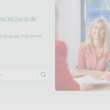
r bij jou in de
n je graag, kom gerust
de