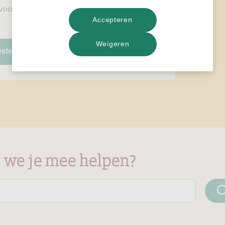
voor jou, je producten en je RegioBank-
Accepteren
Weigeren
estelde vragen
 we je mee helpen?
Zoek