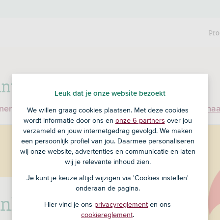
Pro
nt bij RegioBank?
Leuk dat je onze website bezoekt
enen en ben je nog geen klant bij RegioBank?
Ga dan na
We willen graag cookies plaatsen. Met deze cookies
wordt informatie door ons en
onze 6 partners
over jou
verzameld en jouw internetgedrag gevolgd. We maken
een persoonlijk profiel van jou. Daarmee personaliseren
wij onze website, advertenties en communicatie en laten
wij je relevante inhoud zien.
Je kunt je keuze altijd wijzigen via 'Cookies instellen'
onderaan de pagina.
nk is nu ASN Bank
Hier vind je ons
privacyreglement
en ons
cookiereglement
.