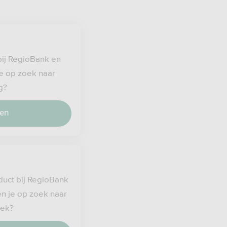
bij RegioBank en
 je op zoek naar
g?
ren
uct bij RegioBank
ben je op zoek naar
eek?