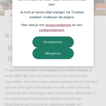
zien.
Je kunt je keuze altijd wijzigen via 'Cookies
Je adviseur
Ons team
instellen' onderaan de pagina.
Hier vind je ons
privacyreglement
en ons
cookiereglement
.
Ons team
Accepteren
Financiële Diensten
Weigeren
Hoofdplaat-IJzendijke
Financiële Diensten Hoofdplaat-IJzendijke bestaat al
sinds 1987. Wij zijn een kantoor in het centrum van
IJzendijke, met een ruime parkeergelegenheid. Hierdoor
zijn we zeer goed bereikbaar en dat vinden we ook
belangrijk. Bij ons krijgt u een maatadvies. Wij bieden u
een breed assortiment aan bankproducten van
RegioBank; particuliere en zakelijke betaal- en