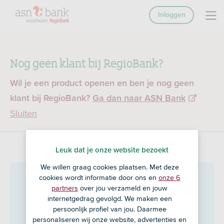
Inloggen
Nog geen klant bij RegioBank?
Wil je een product openen en ben je nog geen
klant bij RegioBank?
Ga dan naar ASN Bank
Sluiten
Leuk dat je onze website bezoekt
We willen graag cookies plaatsen. Met deze
Financiële Inloop Zaak
cookies wordt informatie door ons en
onze 6
partners
over jou verzameld en jouw
Assen
in Assen
internetgedrag gevolgd. We maken een
persoonlijk profiel van jou. Daarmee
personaliseren wij onze website, advertenties en