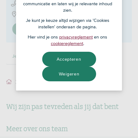
communicatie en laten wij je relevante inhoud
0592 - 20 34 99
zien.
Noordersingel 1, 9401 JV
Je kunt je keuze altijd wijzigen via 'Cookies
instellen' onderaan de pagina.
Stel in als mijn adviseur
Hier vind je ons
privacyreglement
en ons
cookiereglement
.
Je adviseur
Accepteren
Weigeren
Je adviseur
Wij zijn pas tevreden als jij dat bent
Meer over ons team