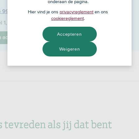
onderaan de pagina.
4 99
Hier vind je ons
privacyreglement
en ons
cookiereglement
.
l 1, 9401 JV
Accepteren
jn adviseur
Weigeren
s tevreden als jij dat bent