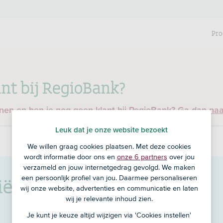
Pro
nt bij RegioBank?
enen en ben je nog geen klant bij RegioBank?
Ga dan na
Leuk dat je onze website bezoekt
We willen graag cookies plaatsen. Met deze cookies
wordt informatie door ons en
onze 6 partners
over jou
verzameld en jouw internetgedrag gevolgd. We maken
iële Inloop Zaak Assen
in
een persoonlijk profiel van jou. Daarmee personaliseren
wij onze website, advertenties en communicatie en laten
wij je relevante inhoud zien.
Je kunt je keuze altijd wijzigen via 'Cookies instellen'