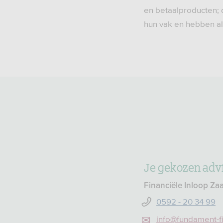
en betaalproducten; 
hun vak en hebben all
Je gekozen adv
Financiële Inloop Za
0592 - 20 34 99
info@fundament-fi