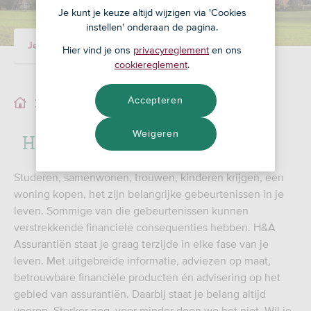
Je kunt je keuze altijd wijzigen via 'Cookies
instellen' onderaan de pagina.
Je adviseur
Ons team
Hier vind je ons
privacyreglement
en ons
cookiereglement
.
Accepteren
Ons team
H & A Assurantiën B.V.
Weigeren
Studeren, samenwonen, trouwen, kinderen krijgen, een
woning kopen, het zijn belangrijke gebeurtenissen in je
leven. Sommige van die gebeurtenissen kunnen
verstrekkende financiële consequenties hebben. H&A
Assurantiën staat je graag terzijde in elke fase van je
leven. Met uitgebreide informatie, adviezen op maat,
betrouwbare financiële producten én advisering op het
gebied van assurantiën. Daarbij staat je belang altijd
voorop. Sterker nog, voor minder doen we het niet. Wil je