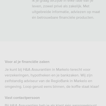
ik je graag terzijde in elke fase van je
leven, zowel privé als zakelijk. Met
uitgebreide informatie, adviezen op maat
én betrouwbare financiële producten.
Voor al je financiële zaken
Je kunt bij H&A Assurantiën in Markelo terecht voor
verzekeringen, hypotheken en je bankzaken. Wij zijn
zelfstandig adviseur van de RegioBank in Markelo en
omgeving. Loop gerust eens binnen, de koffie staat klaar!
Vast contactpersoon
Bij H&A Assurantiën heb je als klant één aanspreekpunt