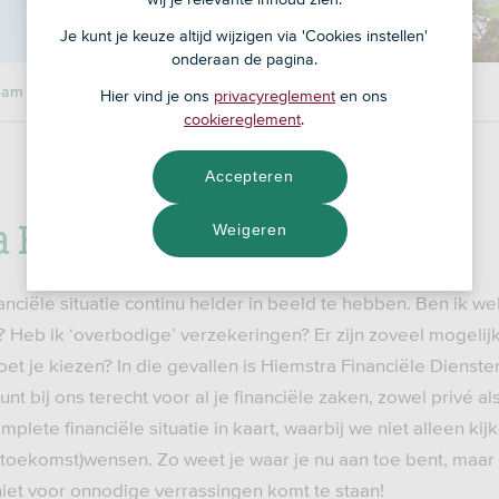
Je kunt je keuze altijd wijzigen via 'Cookies instellen'
onderaan de pagina.
eam
Hier vind je ons
privacyreglement
en ons
cookiereglement
.
Accepteren
 Financiële Diensten B.V.
Weigeren
inanciële situatie continu helder in beeld te hebben. Ben ik 
k? Heb ik ‘overbodige’ verzekeringen? Er zijn zoveel mogeli
t je kiezen? In die gevallen is Hiemstra Financiële Diensten
unt bij ons terecht voor al je financiële zaken, zowel privé als
plete financiële situatie in kaart, waarbij we niet alleen kij
 (toekomst)wensen. Zo weet je waar je nu aan toe bent, maar 
niet voor onnodige verrassingen komt te staan!