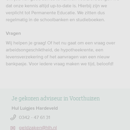
dat onze kennis altijd up-to-date is. Hierbij zijn we
verplicht tot Permanente Educatie. We zitten dus
regelmatig in de schoolbanken en studieboeken.
Vragen
Wij helpen je graag! Of het nu gaat om een vraag over
arbeidsongeschiktheid, de hypotheekrente, een
levensverzekering of het aanvragen van een nieuw
bankpasje. Voor iedere vraag maken we tijd, beloofd!
Je gekozen adviseur in Voorthuizen
Hul Luigjes Hardeveld
0342 - 47 61 31
geldzaken@hlh.nl