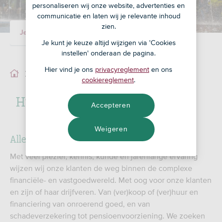
personaliseren wij onze website, advertenties en
communicatie en laten wij je relevante inhoud
zien.
Je adviseur
Ons team
Je kunt je keuze altijd wijzigen via 'Cookies
instellen' onderaan de pagina.
Hier vind je ons
privacyreglement
en ons
Ons team
cookiereglement
.
Hul Luigjes Hardeveld
Accepteren
Weigeren
Alles in huis voor jouw zekerheid
Met veel plezier, kennis, kunde en jarenlange ervaring
wijzen wij onze klanten de weg binnen de complexe
financiële- en vastgoedwereld. Met oog voor onze klanten
en zijn of haar drijfveren. Van (ver)koop of (ver)huur en
financiering van onroerend goed, en van
schadeverzekering tot pensioenvoorziening. We zoeken