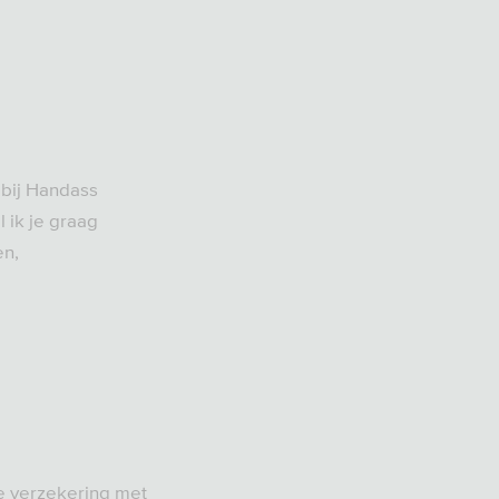
 bij Handass
 ik je graag
en,
te verzekering met