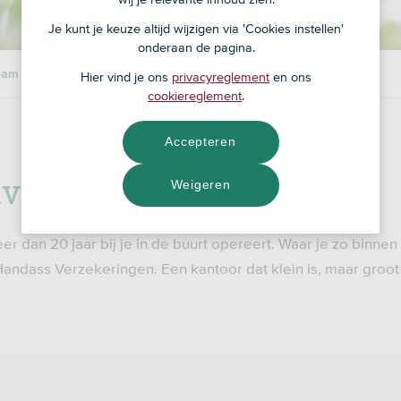
Je kunt je keuze altijd wijzigen via 'Cookies instellen'
onderaan de pagina.
eam
Hier vind je ons
privacyreglement
en ons
cookiereglement
.
Accepteren
dviesgroep
Weigeren
er dan 20 jaar bij je in de buurt opereert. Waar je zo binnen
Handass Verzekeringen. Een kantoor dat klein is, maar groo