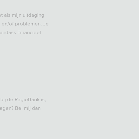
t als mijn uitdaging
n en/of problemen. Je
Handass Financieel
ij de RegioBank is,
vragen? Bel mij dan