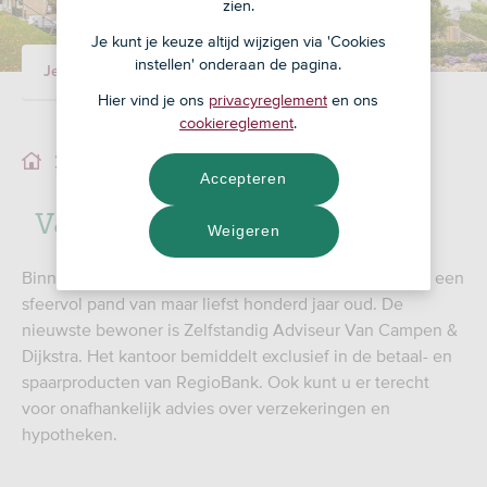
zien.
Je kunt je keuze altijd wijzigen via 'Cookies
instellen' onderaan de pagina.
Je adviseur
Ons team
Hier vind je ons
privacyreglement
en ons
cookiereglement
.
Ons team
Accepteren
Van Campen & Dijkstra
Weigeren
Binnen de grachten van vestingstad Steenwijk vindt u een
sfeervol pand van maar liefst honderd jaar oud. De
nieuwste bewoner is Zelfstandig Adviseur Van Campen &
Dijkstra. Het kantoor bemiddelt exclusief in de betaal- en
spaarproducten van RegioBank. Ook kunt u er terecht
voor onafhankelijk advies over verzekeringen en
hypotheken.