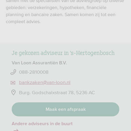
samen met de specialisten van de adviesgroep op diverse
gebieden: verzekeringen, hypotheken, financiële
planning en bancaire zaken. Samen komen zij tot een
compleet advies.
Je gekozen adviseur in 's-Hertogenbosch
Van Loon Assurantiën B.V.
088-2810008
bankzaken@van-loon.nl
Burg. Godschalxstraat 78, 5236 AC
Maak een afspraak
Andere adviseurs in de buurt