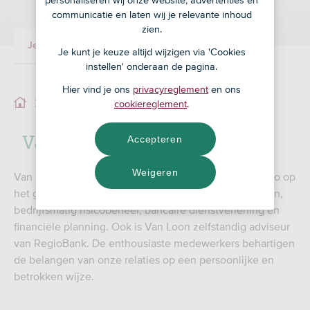
personaliseren wij onze website, advertenties en
communicatie en laten wij je relevante inhoud
zien.
Je adviseur
Ons team
Je kunt je keuze altijd wijzigen via 'Cookies
instellen' onderaan de pagina.
Hier vind je ons
privacyreglement
en ons
Ons team
cookiereglement
.
Van Loon Assurantiën B.V.
Accepteren
Weigeren
Van Loon in ’s-Hertogenbosch is een begrip in de regio op
het gebied van hypotheken, particuliere verzekeringen,
bedrijfsmatig risicobeheer, bancaire dienstverlening en
financiële planning. Ook is Van Loon zelfstandig adviseur
van RegioBank. De enthousiaste medewerkers behartigen
de belangen van onze relaties op een persoonlijke en
betrokken wijze.