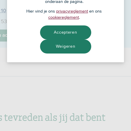
onderaan de pagina.
 10
Hier vind je ons
privacyreglement
en ons
cookiereglement
.
, 5361 GR
Accepteren
jn adviseur
Weigeren
s tevreden als jij dat bent