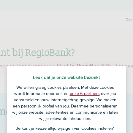
Pro
nt bij RegioBank?
enen en ben je nog geen klant bij RegioBank?
Ga dan na
Leuk dat je onze website bezoekt
We willen graag cookies plaatsen. Met deze cookies
wordt informatie door ons en
onze 6 partners
over jou
verzameld en jouw internetgedrag gevolgd. We maken
oss Assurantien B.V.
in
een persoonlijk profiel van jou. Daarmee personaliseren
wij onze website, advertenties en communicatie en laten
wij je relevante inhoud zien.
Je kunt je keuze altijd wijzigen via 'Cookies instellen'