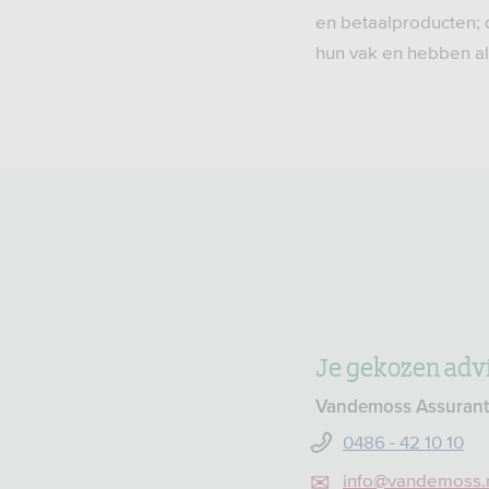
en betaalproducten; 
hun vak en hebben all
Je gekozen advi
Vandemoss Assuranti
0486 - 42 10 10
info@vandemoss.