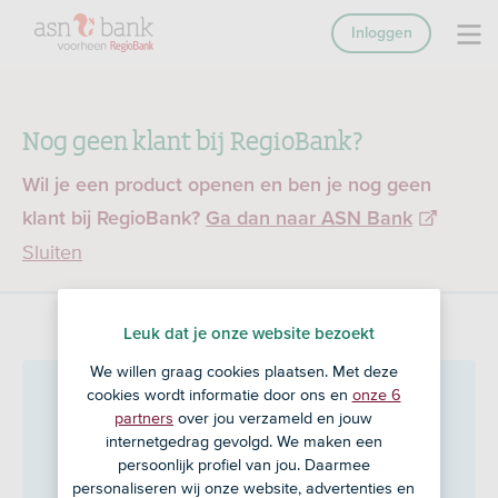
Inloggen
Nog geen klant bij RegioBank?
Wil je een product openen en ben je nog geen
klant bij RegioBank?
Ga dan naar ASN Bank
Sluiten
Leuk dat je onze website bezoekt
We willen graag cookies plaatsen. Met deze
Vandemoss Assurantien
cookies wordt informatie door ons en
onze 6
partners
over jou verzameld en jouw
B.V.
in Grave
internetgedrag gevolgd. We maken een
persoonlijk profiel van jou. Daarmee
personaliseren wij onze website, advertenties en