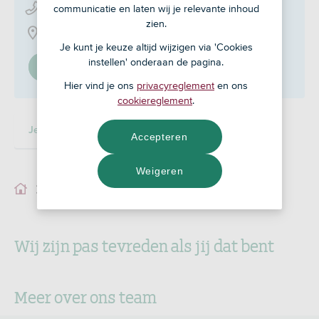
communicatie en laten wij je relevante inhoud
0486 - 42 10 10
zien.
Rogstraat 42, 5361 GR
Je kunt je keuze altijd wijzigen via 'Cookies
instellen' onderaan de pagina.
Stel in als mijn adviseur
Hier vind je ons
privacyreglement
en ons
cookiereglement
.
Je adviseur
Accepteren
Weigeren
Je adviseur
Wij zijn pas tevreden als jij dat bent
Meer over ons team