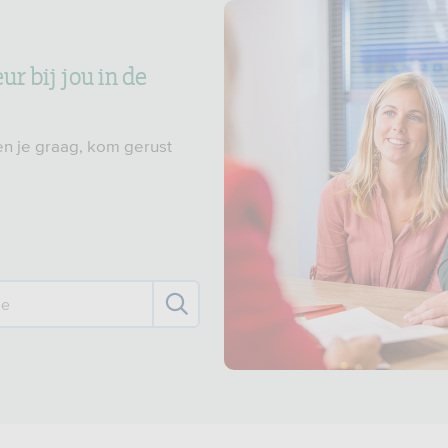
r bij jou in de
n je graag, kom gerust
de