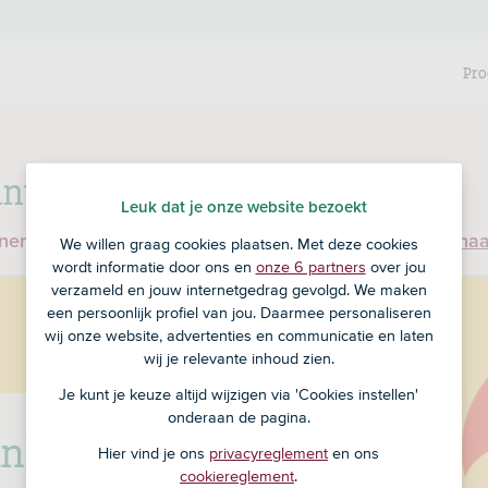
Pro
nt bij RegioBank?
Leuk dat je onze website bezoekt
enen en ben je nog geen klant bij RegioBank?
Ga dan na
We willen graag cookies plaatsen. Met deze cookies
wordt informatie door ons en
onze 6 partners
over jou
verzameld en jouw internetgedrag gevolgd. We maken
een persoonlijk profiel van jou. Daarmee personaliseren
wij onze website, advertenties en communicatie en laten
wij je relevante inhoud zien.
Je kunt je keuze altijd wijzigen via 'Cookies instellen'
onderaan de pagina.
nk is nu ASN Bank
Hier vind je ons
privacyreglement
en ons
cookiereglement
.