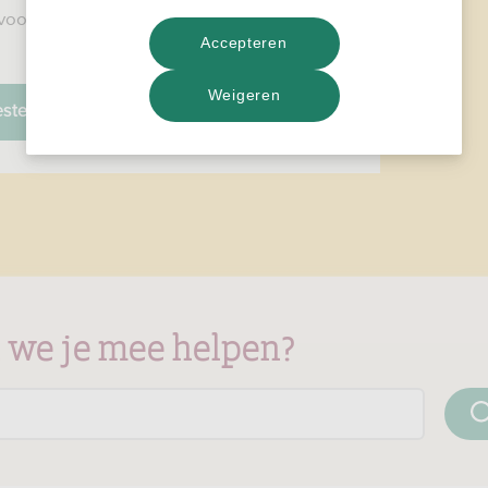
voor jou, je producten en je RegioBank-
Accepteren
Weigeren
estelde vragen
 we je mee helpen?
Zoek