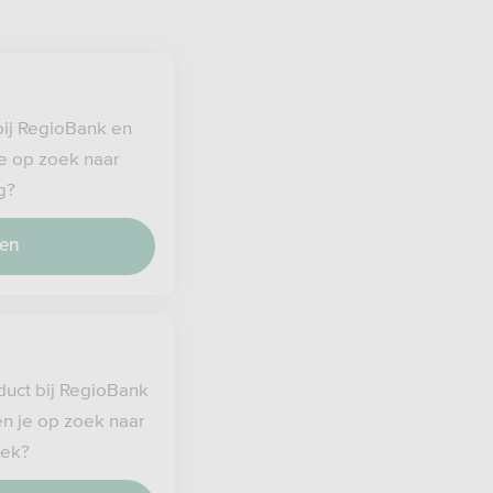
bij RegioBank en
 je op zoek naar
g?
ren
uct bij RegioBank
ben je op zoek naar
eek?