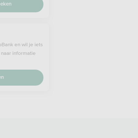
heken
oBank en wil je iets
 naar informatie
en