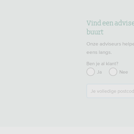
Vind een adviseu
buurt
Onze adviseurs helpe
eens langs.
Ben je al klant?
Ja
Nee
Je volledige postco