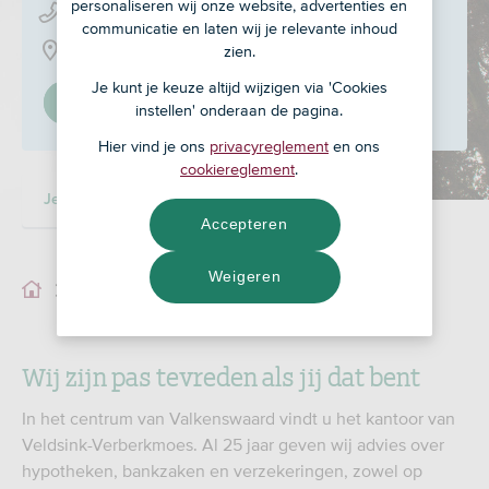
personaliseren wij onze website, advertenties en
040 - 207 90 00
communicatie en laten wij je relevante inhoud
Markt 25, 5554 CA
zien.
Je kunt je keuze altijd wijzigen via 'Cookies
Stel in als mijn adviseur
instellen' onderaan de pagina.
Hier vind je ons
privacyreglement
en ons
cookiereglement
.
Je adviseur
Accepteren
Weigeren
Je adviseur
Wij zijn pas tevreden als jij dat bent
In het centrum van Valkenswaard vindt u het kantoor van
Veldsink-Verberkmoes. Al 25 jaar geven wij advies over
hypotheken, bankzaken en verzekeringen, zowel op