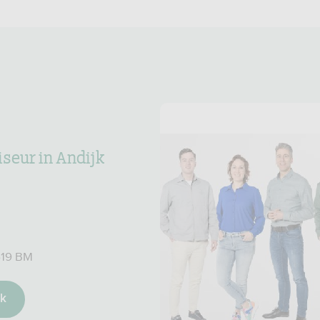
seur in Andijk
619 BM
ak