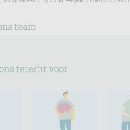
 ons op kantoor, of bij u thuis. We gaan uit van uw voorkeur!
ons team
 ons terecht voor