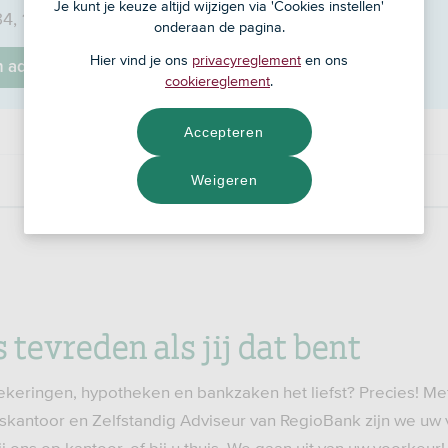
Je kunt je keuze altijd wijzigen via 'Cookies instellen'
4, 1619 BM
onderaan de pagina.
Hier vind je ons
privacyreglement
en ons
jn adviseur
cookiereglement
.
Accepteren
Weigeren
s tevreden als jij dat bent
ekeringen, hypotheken en bankzaken het liefst? Precies! Me
gskantoor en Zelfstandig Adviseur van RegioBank zijn we u