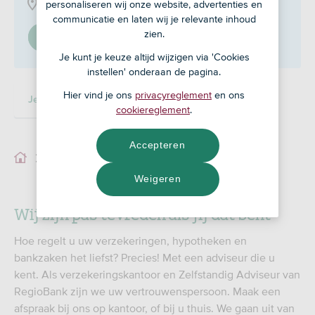
Middenweg 34, 1619 BM
personaliseren wij onze website, advertenties en
communicatie en laten wij je relevante inhoud
zien.
Stel in als mijn adviseur
Je kunt je keuze altijd wijzigen via 'Cookies
instellen' onderaan de pagina.
Hier vind je ons
privacyreglement
en ons
Je adviseur
cookiereglement
.
Accepteren
Je adviseur
Weigeren
Wij zijn pas tevreden als jij dat bent
Hoe regelt u uw verzekeringen, hypotheken en
bankzaken het liefst? Precies! Met een adviseur die u
kent. Als verzekeringskantoor en Zelfstandig Adviseur van
RegioBank zijn we uw vertrouwenspersoon. Maak een
afspraak bij ons op kantoor, of bij u thuis. We gaan uit van