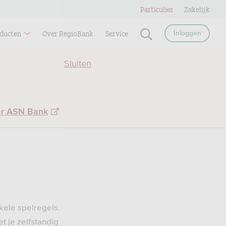
Particulier
Zakelijk
ducten
Over RegioBank
Service
Inloggen
Sluiten
ar ASN Bank
kele spelregels.
 je zelfstandig