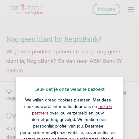
Inloggen
Nog geen klant bij RegioBank?
Wil je een product openen en ben je nog geen
klant bij RegioBank?
Ga dan naar ASN Bank
Sluiten
Leuk dat je onze website bezoekt
Overboeken in Mijn
Service
Online Bankieren
RegioBank
We willen graag cookies plaatsen. Met deze
cookies wordt informatie door ons en
onze 6
Overboeken in Mijn RegioBank
partners
over jou verzameld en jouw
internetgedrag gevolgd. We maken een
persoonlijk profiel van jou. Daarmee
Kom je er niet helemaal uit als je een overboeking
personaliseren wij onze website, advertenties en
doet in Mijn RegioBank? We hebben de meest
communicatie en laten wij je relevante inhoud