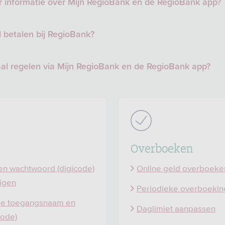
r informatie over Mijn RegioBank en de RegioBank app?
 betalen bij RegioBank?
aal regelen via Mijn RegioBank en de RegioBank app?
Overboeken
n wachtwoord (digicode)
Online geld overboeke
zigen
Periodieke overboekin
je toegangsnaam en
Daglimiet aanpassen
code)