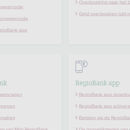
Overboeking naar het b
rowsercode
Geld overboeken lukt n
 browsercode
egioBank app
ank
RegioBank app
 aanvragen
RegioBank app downlo
voegen
RegioBank app activer
nmaken
Betalen via de RegioB
en van Mijn RegioBank
De mogelijkheden van 