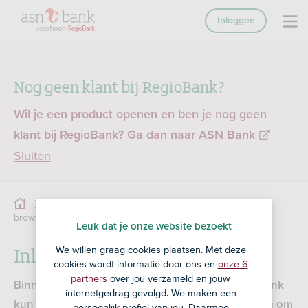
Inloggen
Nog geen klant bij RegioBank?
Wil je een product openen en ben je nog geen
klant bij RegioBank?
Ga dan naar ASN Bank
Sluiten
Inloggen met
Service
Online Bankieren
browsercode
Leuk dat je onze website bezoekt
Inloggen met browsercode
We willen graag cookies plaatsen. Met deze
cookies wordt informatie door ons en
onze 6
partners
over jou verzameld en jouw
Binnen de beveiligde omgeving van Mijn RegioBank
internetgedrag gevolgd. We maken een
kun je je bankzaken regelen. Een van de manieren om
persoonlijk profiel van jou. Daarmee