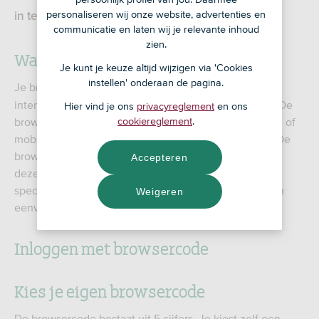
personaliseren wij onze website, advertenties en
in te loggen is met browsercode.
communicatie en laten wij je relevante inhoud
zien.
Wat is een browsercode?
Je kunt je keuze altijd wijzigen via 'Cookies
instellen' onderaan de pagina.
Je browser is het programma dat je gebruikt om te
internetten. Zoals Mozilla Firefox of Google Chrome. De
Hier vind je ons
privacyreglement
en ons
cookiereglement
.
browser in combinatie met je computer, laptop, tablet, of
mobiel is ook een inlogmiddel voor Mijn RegioBank. De
browsercode en Mijn RegioBank werkt het beste met
Accepteren
deze
browsers
. Je kunt voor je favoriete browser een
speciale browsercode aanmaken waarmee je voortaan
Weigeren
eenvoudig inlogt in Mijn RegioBank.
Inloggen met browsercode
Kies je eigen browsercode
De browsercode bestaat uit 5 cijfers. Je kiest zelf een