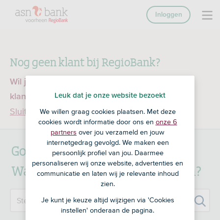
Inloggen
Nog geen klant bij RegioBank?
Wil je een product openen en ben je nog geen
Leuk dat je onze website bezoekt
klant bij RegioBank?
Ga dan naar ASN Bank
Sluiten
We willen graag cookies plaatsen. Met deze
cookies wordt informatie door ons en
onze 6
partners
over jou verzameld en jouw
internetgedrag gevolgd. We maken een
Goedemiddag.
persoonlijk profiel van jou. Daarmee
personaliseren wij onze website, advertenties en
Waar kunnen we je mee helpen?
communicatie en laten wij je relevante inhoud
zien.
Zoek
Stel je vraag
Je kunt je keuze altijd wijzigen via 'Cookies
instellen' onderaan de pagina.