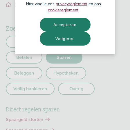
Hier vind je ons
privacyreglement
en ons
Sparen
Service
cookiereglement
.
Accepteren
Zoeken binnen een categorie
Weigeren
Service
Online Bankieren
Betalen
Sparen
Beleggen
Hypotheken
Veilig bankieren
Overig
Direct regelen sparen
Spaargeld storten