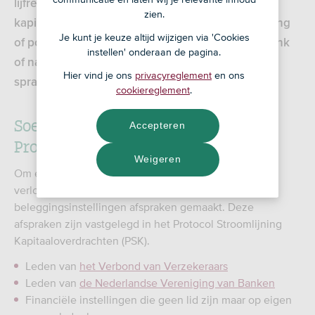
lijfrenteverzekering, kapitaalverzekering of
zien.
kapitaalrekening afgesloten? En wil je deze rekening
Je kunt je keuze altijd wijzigen via 'Cookies
of polis oversluiten naar een rekening bij RegioBank
instellen' onderaan de pagina.
of naar een andere financiële instelling? Dan is er
Hier vind je ons
privacyreglement
en ons
sprake van kapitaaloverdracht.
cookiereglement
.
Soepele overdracht van kapitaal door
Accepteren
Protocol
Weigeren
Om een overdracht van kapitaal vlekkeloos te laten
verlopen hebben verzekeraars, banken en
beleggingsinstellingen afspraken gemaakt. Deze
afspraken zijn vastgelegd in het Protocol Stroomlijning
Kapitaaloverdrachten (PSK).
Leden van
het Verbond van Verzekeraars
Leden van
de Nederlandse Vereniging van Banken
Financiële instellingen die geen lid zijn maar op eigen