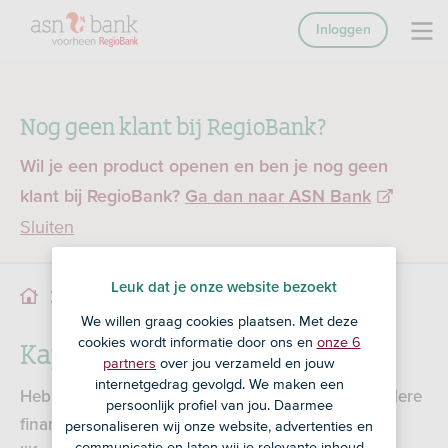
Inloggen
Nog geen klant bij RegioBank?
Wil je een product openen en ben je nog geen
klant bij RegioBank?
Ga dan naar ASN Bank
Sluiten
Leuk dat je onze website bezoekt
Kapitaaloverdracht
Service
Sparen
We willen graag cookies plaatsen. Met deze
Kapitaaloverdracht
cookies wordt informatie door ons en
onze 6
partners
over jou verzameld en jouw
internetgedrag gevolgd. We maken een
Heb je in het verleden bij RegioBank of bij een andere
persoonlijk profiel van jou. Daarmee
financiële instelling een bestaande
personaliseren wij onze website, advertenties en
communicatie en laten wij je relevante inhoud