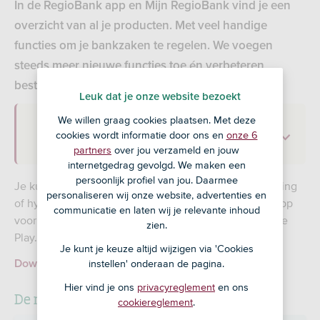
In de RegioBank app en Mijn RegioBank vind je een
overzicht van al je producten. Met veel handige
functies om je bankzaken te regelen. We voegen
steeds meer nieuwe functies toe én verbeteren
bestaande functies. Bekijk hier wat er nieuw is.
Leuk dat je onze website bezoekt
We willen graag cookies plaatsen. Met deze
Op deze pagina:
cookies wordt informatie door ons en
onze 6
partners
over jou verzameld en jouw
internetgedrag gevolgd. We maken een
persoonlijk profiel van jou. Daarmee
Je kunt de RegioBank app gebruiken als je een rekening
personaliseren wij onze website, advertenties en
of hypotheek bij ons hebt. Download de RegioBank app
communicatie en laten wij je relevante inhoud
voor je smartphone of tablet in de App Store of Google
zien.
Play.
Je kunt je keuze altijd wijzigen via 'Cookies
Download de app
instellen' onderaan de pagina.
Hier vind je ons
privacyreglement
en ons
De nieuwe features van 2025
cookiereglement
.