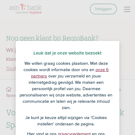
Inloggen
Nog geen klant bij RegioBank?
Wil je een product openen en ben je nog geen
Leuk dat je onze website bezoekt
klant bij RegioBank?
Ga dan naar ASN Bank
We willen graag cookies plaatsen. Met deze
Sluiten
cookies wordt informatie door ons en
onze 6
partners
over jou verzameld en jouw
internetgedrag gevolgd. We maken een
persoonlijk profiel van jou. Daarmee
Pensioen
Uit de verkoop
Gouden Handdruk
personaliseren wij onze website, advertenties en
Voorwaarden
Spaarrekening
communicatie en laten wij je relevante inhoud
zien.
Voorwaarden Gouden Handdruk
Je kunt je keuze altijd wijzigen via 'Cookies
Spaarrekening
instellen' onderaan de pagina.
Hier vind je ons
privacyreglement
en ons