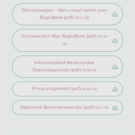
Dienstenwijzer - Wat u moet weten over
RegioBank (pdf)
353,2 KB
Voorwaarden Mijn RegioBank (pdf)
201,06
KB
Informatieblad Nederlandse
Depositogarantie (pdf)
113,58 KB
Privacyreglement (pdf)
90,09 KB
Algemene Bankvoorwaarden (pdf)
163,71 KB