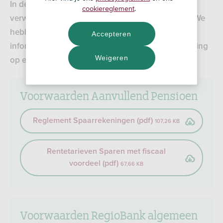
In de voorwaarden leest u wat u van ons kunt
cookiereglement
.
verwachten. Maar ook wat wij van u verwachten. We
hebben hier alle voorwaarden en belangrijke
Accepteren
informatie voor de Gouden Handdruk Spaarrekening
Weigeren
op een rijtje gezet.
Voorwaarden Aanvullend Pensioen
Reglement Spaarrekeningen (pdf)
107,26 KB
Rentetarieven Sparen met fiscaal
voordeel (pdf)
67,66 KB
Voorwaarden RegioBank algemeen