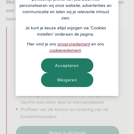
Met het ASN Duurzaam Mixfonds Neutraal ga je voor
personaliseren wij onze website, advertenties en
een gemiddeld rendement en accepteer je dat je
communicatie en laten wij je relevante inhoud
zien.
hiermee een gemiddeld beleggingsrisico loopt.
Je kunt je keuze altijd wijzigen via 'Cookies
instellen' onderaan de pagina.
Hier vind je ons
privacyreglement
en ons
cookiereglement
.
ASN Duurzaam Mixfonds Neutraal in het
kort
Accepteren
Je gaat voor een gemiddeld rendement en je
Weigeren
begrijpt dat je hiermee een gemiddeld
beleggingsrisico loopt
Je belegt vooral in aandelen en obligaties, en
slechts een klein deel in microkredieten
Profiteer van de kennis en ervaring van de
fondsbeheerders.
Beleg in dit fonds