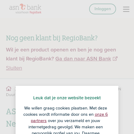
Inloggen
Nog geen klant bij RegioBank?
Wil je een product openen en ben je nog geen
klant bij RegioBank?
Ga dan naar ASN Bank
Sluiten
ASN
Beleggen
Overzicht beleggingsfondsen
Duurzaam Mixfonds Neutraal
Leuk dat je onze website bezoekt
ASN Duurzaam Mixfonds
We willen graag cookies plaatsen. Met deze
cookies wordt informatie door ons en
onze 6
Neutraal
partners
over jou verzameld en jouw
internetgedrag gevolgd. We maken een
persoonlijk profiel van jou. Daarmee