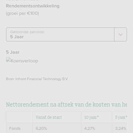
Rendementsontwikkeling
(groei per €100)
Getoonde periode:
5 Jaar
Bron: Infront Financial Technology B.V.
Nettorendement na aftrek van de kosten van het 
Vanaf de start
10 jaar*
5 jaar*
Fonds
6,20%
4,27%
3,24%