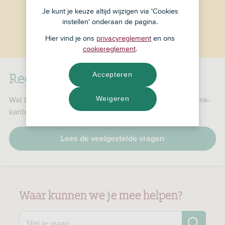
Je kunt je keuze altijd wijzigen via 'Cookies
instellen' onderaan de pagina.
Hier vind je ons
privacyreglement
en ons
cookiereglement
.
RegioBank is nu ASN Bank
Accepteren
Weigeren
Wat betekent dat voor jou, je producten en je RegioBank-
kantoor?
Lees de veelgestelde vragen
Waar kunnen we je mee helpen?
Zo
Stel je vraag