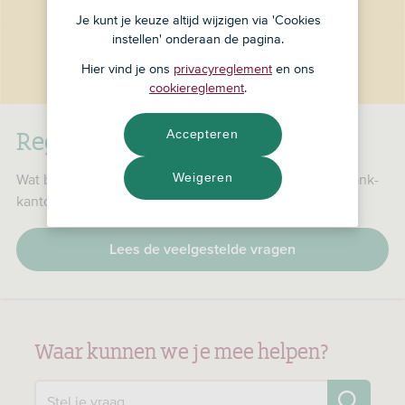
Je kunt je keuze altijd wijzigen via 'Cookies
instellen' onderaan de pagina.
Hier vind je ons
privacyreglement
en ons
cookiereglement
.
RegioBank is nu ASN Bank
Accepteren
Weigeren
Wat betekent dat voor jou, je producten en je RegioBank-
kantoor?
Lees de veelgestelde vragen
Waar kunnen we je mee helpen?
Zo
Stel je vraag