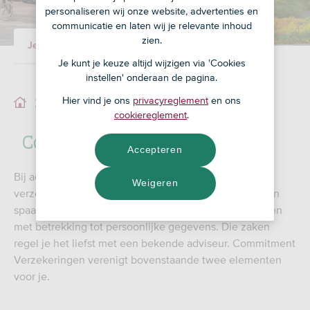
personaliseren wij onze website, advertenties en
communicatie en laten wij je relevante inhoud
zien.
Je adviseur
Ons team
Je kunt je keuze altijd wijzigen via 'Cookies
instellen' onderaan de pagina.
Hier vind je ons
privacyreglement
en ons
Ons team
cookiereglement
.
Commitment Verzekeringen
Accepteren
Bij advisering over financiële producten ( o.a.
Weigeren
verzekeringen, hypotheken, privé-pensioen, betaal- en
spaarrekeningen) gaat het om vakkennis en vertrouwen
met betrekking tot persoonlijke gegevens. Die zaken
regel je het liefst met een bekende adviseur. Commitment
Verzekeringen verenigt bovenstaande twee elementen
voor je.